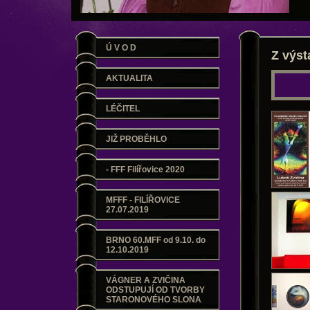
Ú V O D
Z výs
AKTUALITA
LÉČITEL
JIŽ PROBĚHLO
- FFF Filířovice 2020
MFFF - FILÍŘOVICE
27.07.2019
BRNO 60.MFF od 9.10. do
12.10.2019
VÁGNER A ZVIČINA
ODSTUPUJÍ OD TVORBY
STARONOVÉHO SLONA