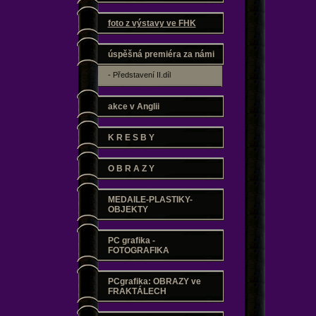
foto z výstavy ve FHK
úspěšná premiéra za námi
- Představení II.díl
akce v Anglii
K R E S B Y
O B R A Z Y
MEDAILE-PLASTIKY-
OBJEKTY
PC grafika -
FOTOGRAFIKA
PCgrafika: OBRAZY ve
FRAKTÁLECH