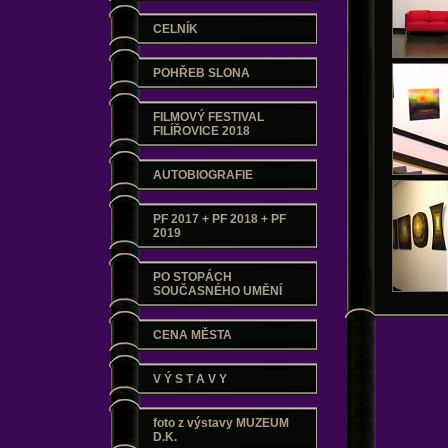
CELNÍK
POHŘEB SLONA
FILMOVÝ FESTIVAL
FILÍŘOVICE 2018
AUTOBIOGRAFIE
PF 2017 + PF 2018 + PF
2019
PO STOPÁCH
SOUČASNÉHO UMĚNÍ
CENA MĚSTA
V Ý S T A V Y
foto z výstavy MUZEUM
D.K.