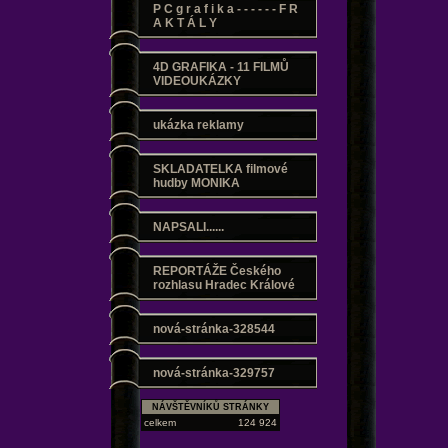
P C g r a f i k a - - - - - - F R
A K T Á L Y
4D GRAFIKA - 11 FILMŮ
VIDEOUKÁZKY
ukázka reklamy
SKLADATELKA filmové
hudby MONIKA
NAPSALI......
REPORTÁŽE Českého
rozhlasu Hradec Králové
nová-stránka-328544
nová-stránka-329757
NÁVŠTĚVNÍKŮ STRÁNKY
celkem
124 924