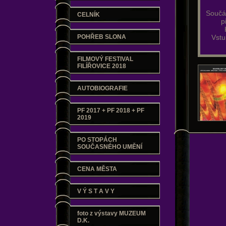
Součá
CELNÍK
p
POHŘEB SLONA
Vstu
FILMOVÝ FESTIVAL
FILÍŘOVICE 2018
AUTOBIOGRAFIE
PF 2017 + PF 2018 + PF
2019
PO STOPÁCH
SOUČASNÉHO UMĚNÍ
CENA MĚSTA
V Ý S T A V Y
foto z výstavy MUZEUM
D.K.