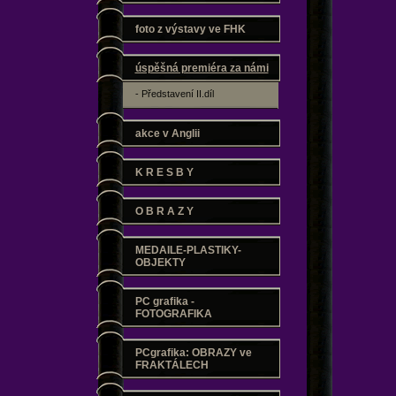
foto z výstavy ve FHK
úspěšná premiéra za námi
- Představení II.díl
akce v Anglii
K R E S B Y
O B R A Z Y
MEDAILE-PLASTIKY-
OBJEKTY
PC grafika -
FOTOGRAFIKA
PCgrafika: OBRAZY ve
FRAKTÁLECH