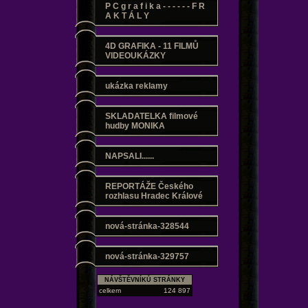
P C g r a f i k a - - - - - - F R
A K T Á L Y
4D GRAFIKA - 11 FILMŮ
VIDEOUKÁZKY
ukázka reklamy
SKLADATELKA filmové
hudby MONIKA
NAPSALI......
REPORTÁŽE Českého
rozhlasu Hradec Králové
nová-stránka-328544
nová-stránka-329757
NÁVŠTĚVNÍKŮ STRÁNKY
celkem
124 897