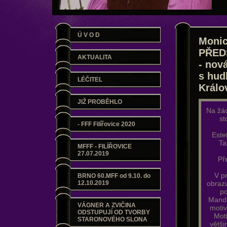
Ú V O D
Monic
PŘEDS
AKTUALITA
- nov
s hud
LÉČITEL
Králov
JIŽ PROBĚHLO
Na žád
st
- FFF Filířovice 2020
Este
Ta
MFFF - FILÍŘOVICE
27.07.2019
Pře
V pr
BRNO 60.MFF od 9.10. do
12.10.2019
obrazu
po
Manda
VÁGNER A ZVIČINA
motiv
ODSTUPUJÍ OD TVORBY
Mot
STARONOVÉHO SLONA
větši